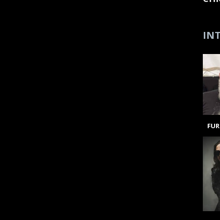
INT
FUR