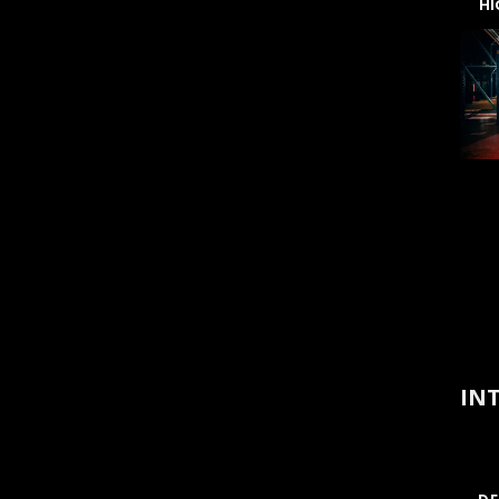
H
INT