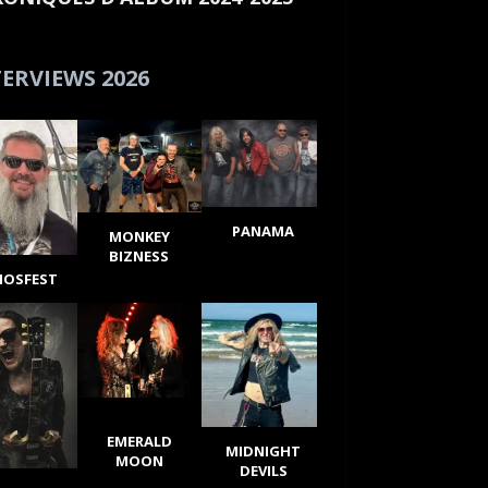
ERVIEWS 2026
PANAMA
MONKEY
BIZNESS
IOSFEST
EMERALD
MIDNIGHT
MOON
DEVILS