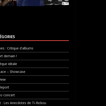
ÉGORIES
ves : Critique d'albums
rt demain !
èque idéale
cace – Showcase
view
Report
o concert
st : Les Anecdotes de Ti-Rickou