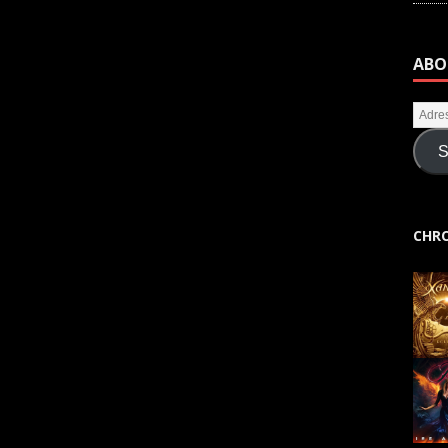
ABO
S
CHRO