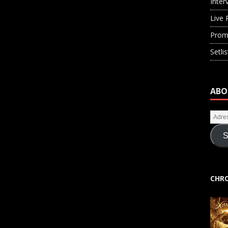
Inter
Live 
Prom
Setli
ABO
S
CHRO