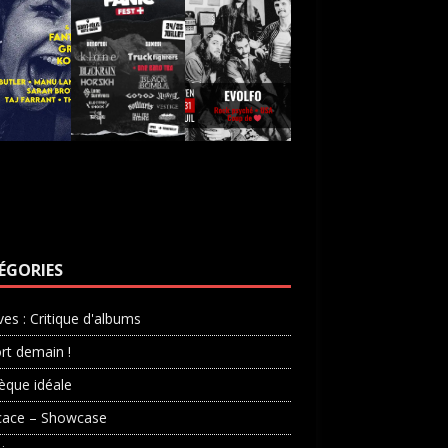
ÉGORIES
ves : Critique d'albums
rt demain !
èque idéale
cace – Showcase