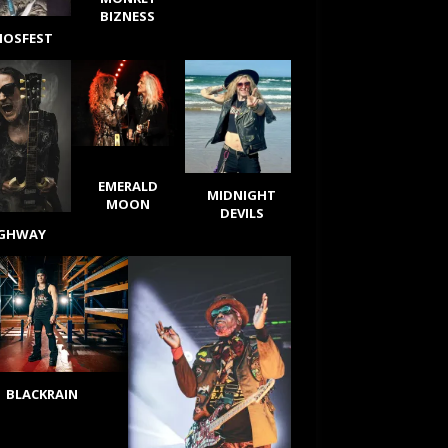
BIZNESS
IOSFEST
EMERALD
MIDNIGHT
MOON
DEVILS
IGHWAY
BLACKRAIN