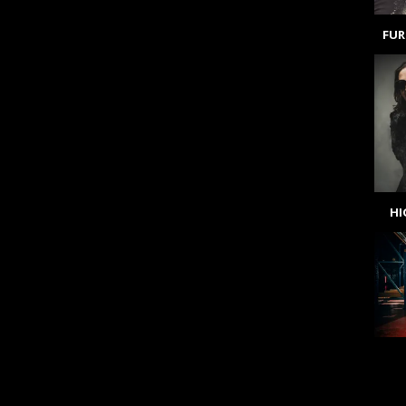
FUR
H