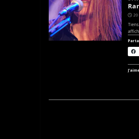
Ram
20
Tiens
affic
Parta
J’aime