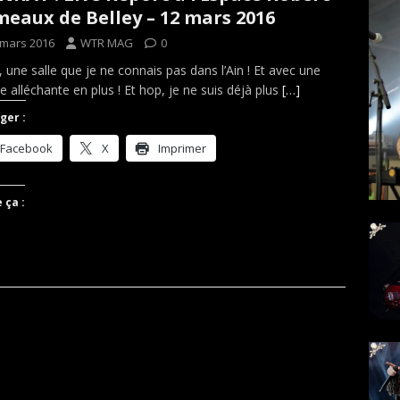
eaux de Belley – 12 mars 2016
 mars 2016
WTR MAG
0
, une salle que je ne connais pas dans l’Ain ! Et avec une
he alléchante en plus ! Et hop, je ne suis déjà plus
[…]
ger :
Facebook
X
Imprimer
 ça :