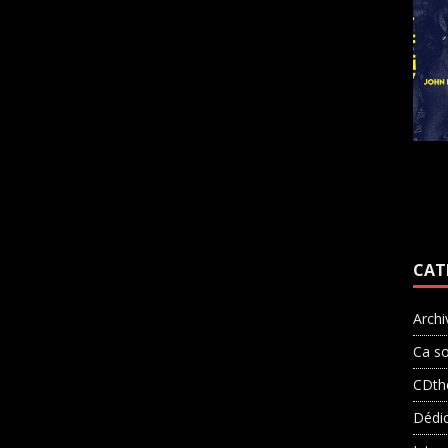
CAT
Archi
Ca so
CDth
Dédi