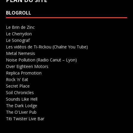
BLOGROLL
Le Brin de Zinc
Salle de concerts 0
Le Cherrydon
Salle de concerts 0
Le Sonograf
Salle de concerts 0
Les vidéos de Ti-Rickou (Chaîne You Tube)
0
Metal Nemesis
Radio 0
Noise Pollution (Radio Canut – Lyon)
0
Over Eighteen Motors
Salle de concerts 0
Replica Promotion
Production Musicale 0
Rock 'n' Eat
Salle de concerts 0
Secret Place
Salle de concerts 0
Soil Chronicles
Webzine 0
Sounds Like Hell
Production de Concerts 0
The Dark Lodge
Radio 0
The O'Liver Pub
Bar Concerts 0
Titi Twister Live Bar
Salle 0