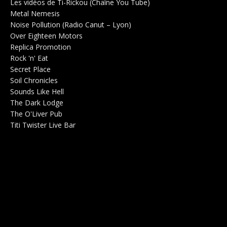
Les vidéos de Ti-Rickou (Chaîne You Tube)
0
Metal Nemesis
Radio 0
Noise Pollution (Radio Canut – Lyon)
0
Over Eighteen Motors
Salle de concerts 0
Replica Promotion
Production Musicale 0
Rock 'n' Eat
Salle de concerts 0
Secret Place
Salle de concerts 0
Soil Chronicles
Webzine 0
Sounds Like Hell
Production de Concerts 0
The Dark Lodge
Radio 0
The O'Liver Pub
Bar Concerts 0
Titi Twister Live Bar
Salle 0