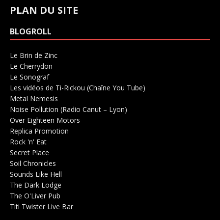
PLAN DU SITE
BLOGROLL
Le Brin de Zinc
Salle de concerts 0
Le Cherrydon
Salle de concerts 0
Le Sonograf
Salle de concerts 0
Les vidéos de Ti-Rickou (Chaîne You Tube)
0
Metal Nemesis
Radio 0
Noise Pollution (Radio Canut – Lyon)
0
Over Eighteen Motors
Salle de concerts 0
Replica Promotion
Production Musicale 0
Rock 'n' Eat
Salle de concerts 0
Secret Place
Salle de concerts 0
Soil Chronicles
Webzine 0
Sounds Like Hell
Production de Concerts 0
The Dark Lodge
Radio 0
The O'Liver Pub
Bar Concerts 0
Titi Twister Live Bar
Salle 0