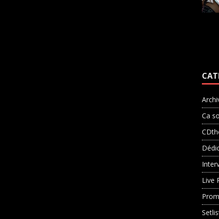
CAT
Archi
Ca so
CDth
Dédi
Inter
Live 
Prom
Setli