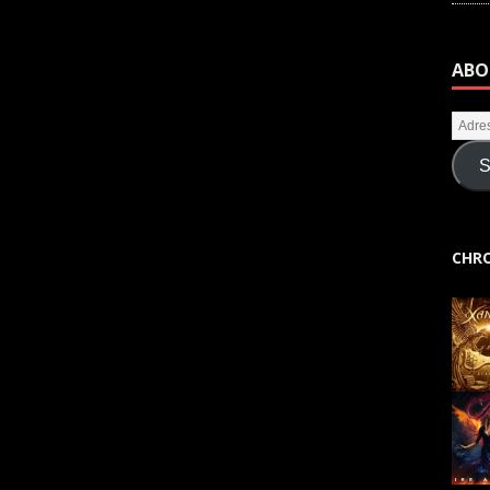
ABO
S
CHRO