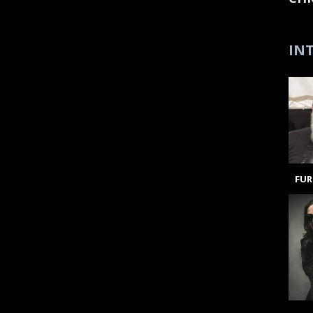
INT
FUR