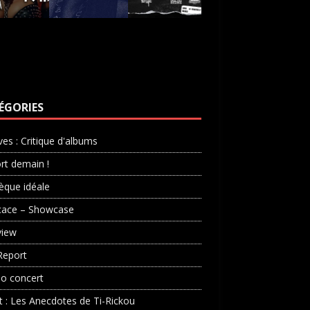
ÉGORIES
ves : Critique d'albums
rt demain !
èque idéale
cace – Showcase
view
Report
o concert
st : Les Anecdotes de Ti-Rickou