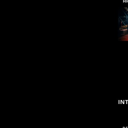
H
INT