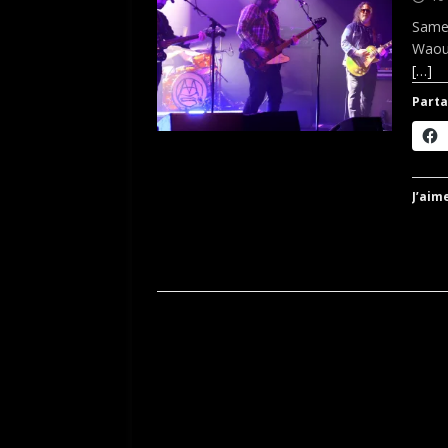
Samed
Waouh
[…]
Parta
J’aime