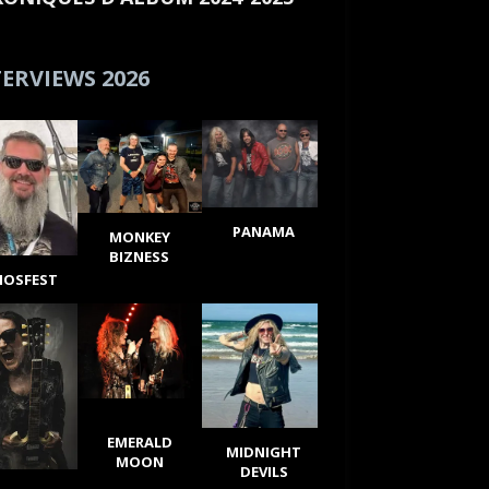
ERVIEWS 2026
PANAMA
MONKEY
BIZNESS
IOSFEST
EMERALD
MIDNIGHT
MOON
DEVILS