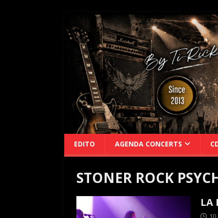
EDITO
AGENDA CONCERTS
C
STONER ROCK PSYC
LA 
10 