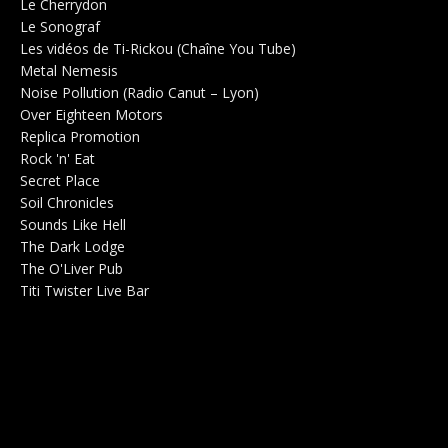
Le Cherrydon
Salle de concerts 0
Le Sonograf
Salle de concerts 0
Les vidéos de Ti-Rickou (Chaîne You Tube)
0
Metal Nemesis
Radio 0
Noise Pollution (Radio Canut – Lyon)
0
Over Eighteen Motors
Salle de concerts 0
Replica Promotion
Production Musicale 0
Rock 'n' Eat
Salle de concerts 0
Secret Place
Salle de concerts 0
Soil Chronicles
Webzine 0
Sounds Like Hell
Production de Concerts 0
The Dark Lodge
Radio 0
The O'Liver Pub
Bar Concerts 0
Titi Twister Live Bar
Salle 0