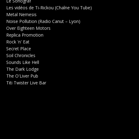
Le Sonograf
Salle de concerts 0
Les vidéos de Ti-Rickou (Chaîne You Tube)
0
Metal Nemesis
Radio 0
Noise Pollution (Radio Canut – Lyon)
0
Over Eighteen Motors
Salle de concerts 0
Replica Promotion
Production Musicale 0
Rock 'n' Eat
Salle de concerts 0
Secret Place
Salle de concerts 0
Soil Chronicles
Webzine 0
Sounds Like Hell
Production de Concerts 0
The Dark Lodge
Radio 0
The O'Liver Pub
Bar Concerts 0
Titi Twister Live Bar
Salle 0