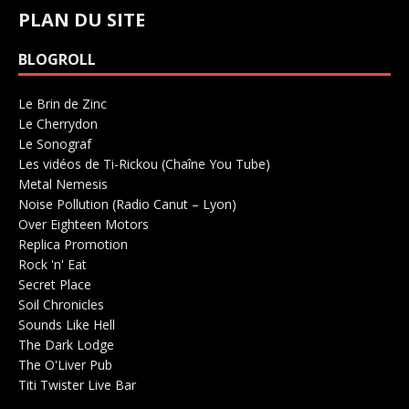
PLAN DU SITE
BLOGROLL
Le Brin de Zinc
Salle de concerts 0
Le Cherrydon
Salle de concerts 0
Le Sonograf
Salle de concerts 0
Les vidéos de Ti-Rickou (Chaîne You Tube)
0
Metal Nemesis
Radio 0
Noise Pollution (Radio Canut – Lyon)
0
Over Eighteen Motors
Salle de concerts 0
Replica Promotion
Production Musicale 0
Rock 'n' Eat
Salle de concerts 0
Secret Place
Salle de concerts 0
Soil Chronicles
Webzine 0
Sounds Like Hell
Production de Concerts 0
The Dark Lodge
Radio 0
The O'Liver Pub
Bar Concerts 0
Titi Twister Live Bar
Salle 0