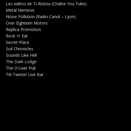
Les vidéos de Ti-Rickou (Chaîne You Tube)
0
Metal Nemesis
Radio 0
Noise Pollution (Radio Canut – Lyon)
0
Over Eighteen Motors
Salle de concerts 0
Replica Promotion
Production Musicale 0
Rock 'n' Eat
Salle de concerts 0
Secret Place
Salle de concerts 0
Soil Chronicles
Webzine 0
Sounds Like Hell
Production de Concerts 0
The Dark Lodge
Radio 0
The O'Liver Pub
Bar Concerts 0
Titi Twister Live Bar
Salle 0