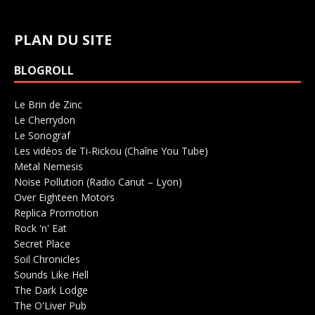
PLAN DU SITE
BLOGROLL
Le Brin de Zinc
Salle de concerts 0
Le Cherrydon
Salle de concerts 0
Le Sonograf
Salle de concerts 0
Les vidéos de Ti-Rickou (Chaîne You Tube)
0
Metal Nemesis
Radio 0
Noise Pollution (Radio Canut – Lyon)
0
Over Eighteen Motors
Salle de concerts 0
Replica Promotion
Production Musicale 0
Rock 'n' Eat
Salle de concerts 0
Secret Place
Salle de concerts 0
Soil Chronicles
Webzine 0
Sounds Like Hell
Production de Concerts 0
The Dark Lodge
Radio 0
The O'Liver Pub
Bar Concerts 0