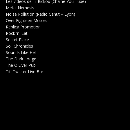
Les vidéos de Ti-Rickou (Chaîne You Tube)
0
Metal Nemesis
Radio 0
Noise Pollution (Radio Canut – Lyon)
0
Over Eighteen Motors
Salle de concerts 0
Replica Promotion
Production Musicale 0
Rock 'n' Eat
Salle de concerts 0
Secret Place
Salle de concerts 0
Soil Chronicles
Webzine 0
Sounds Like Hell
Production de Concerts 0
The Dark Lodge
Radio 0
The O'Liver Pub
Bar Concerts 0
Titi Twister Live Bar
Salle 0