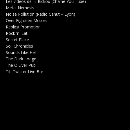
Les vidéos de Ti-Rickou (Chaîne You Tube)
0
Metal Nemesis
Radio 0
Noise Pollution (Radio Canut – Lyon)
0
Over Eighteen Motors
Salle de concerts 0
Replica Promotion
Production Musicale 0
Rock 'n' Eat
Salle de concerts 0
Secret Place
Salle de concerts 0
Soil Chronicles
Webzine 0
Sounds Like Hell
Production de Concerts 0
The Dark Lodge
Radio 0
The O'Liver Pub
Bar Concerts 0
Titi Twister Live Bar
Salle 0