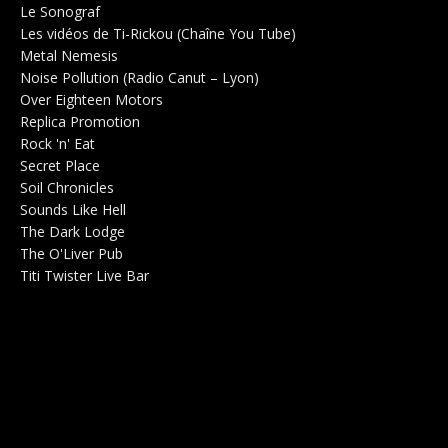
Le Sonograf
Salle de concerts 0
Les vidéos de Ti-Rickou (Chaîne You Tube)
0
Metal Nemesis
Radio 0
Noise Pollution (Radio Canut – Lyon)
0
Over Eighteen Motors
Salle de concerts 0
Replica Promotion
Production Musicale 0
Rock 'n' Eat
Salle de concerts 0
Secret Place
Salle de concerts 0
Soil Chronicles
Webzine 0
Sounds Like Hell
Production de Concerts 0
The Dark Lodge
Radio 0
The O'Liver Pub
Bar Concerts 0
Titi Twister Live Bar
Salle 0