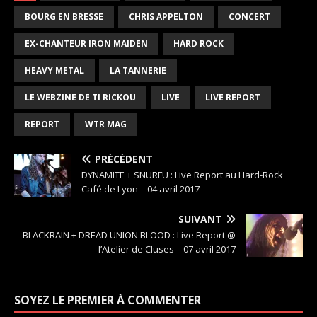
BOURG EN BRESSE
CHRIS APPELTON
CONCERT
EX-CHANTEUR IRON MAIDEN
HARD ROCK
HEAVY METAL
LA TANNERIE
LE WEBZINE DE TI RICKOU
LIVE
LIVE REPORT
REPORT
WTR MAG
PRÉCÉDENT
DYNAMITE + SNURFU : Live Report au Hard-Rock
Café de Lyon – 04 avril 2017
SUIVANT
BLACKRAIN + DREAD UNION BLOOD : Live Report @
l’Atelier de Cluses – 07 avril 2017
SOYEZ LE PREMIER À COMMENTER