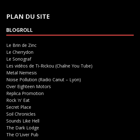
PLAN DU SITE
BLOGROLL
Le Brin de Zinc
Salle de concerts 0
Le Cherrydon
Salle de concerts 0
Le Sonograf
Salle de concerts 0
Les vidéos de Ti-Rickou (Chaîne You Tube)
0
Metal Nemesis
Radio 0
Noise Pollution (Radio Canut – Lyon)
0
Over Eighteen Motors
Salle de concerts 0
Replica Promotion
Production Musicale 0
Rock 'n' Eat
Salle de concerts 0
Secret Place
Salle de concerts 0
Soil Chronicles
Webzine 0
Sounds Like Hell
Production de Concerts 0
The Dark Lodge
Radio 0
The O'Liver Pub
Bar Concerts 0