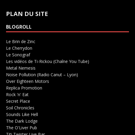
PLAN DU SITE
BLOGROLL
Le Brin de Zinc
Salle de concerts 0
Le Cherrydon
Salle de concerts 0
Le Sonograf
Salle de concerts 0
Les vidéos de Ti-Rickou (Chaîne You Tube)
0
Metal Nemesis
Radio 0
Noise Pollution (Radio Canut – Lyon)
0
Over Eighteen Motors
Salle de concerts 0
Replica Promotion
Production Musicale 0
Rock 'n' Eat
Salle de concerts 0
Secret Place
Salle de concerts 0
Soil Chronicles
Webzine 0
Sounds Like Hell
Production de Concerts 0
The Dark Lodge
Radio 0
The O'Liver Pub
Bar Concerts 0
Titi Twister Live Bar
Salle 0