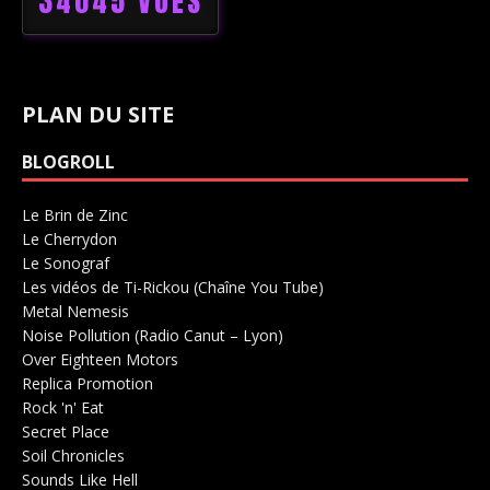
34045 VUES
PLAN DU SITE
BLOGROLL
Le Brin de Zinc
Salle de concerts 0
Le Cherrydon
Salle de concerts 0
Le Sonograf
Salle de concerts 0
Les vidéos de Ti-Rickou (Chaîne You Tube)
0
Metal Nemesis
Radio 0
Noise Pollution (Radio Canut – Lyon)
0
Over Eighteen Motors
Salle de concerts 0
Replica Promotion
Production Musicale 0
Rock 'n' Eat
Salle de concerts 0
Secret Place
Salle de concerts 0
Soil Chronicles
Webzine 0
Sounds Like Hell
Production de Concerts 0