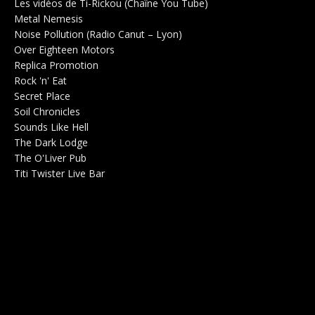
Les vidéos de Ti-Rickou (Chaîne You Tube)
0
Metal Nemesis
Radio 0
Noise Pollution (Radio Canut – Lyon)
0
Over Eighteen Motors
Salle de concerts 0
Replica Promotion
Production Musicale 0
Rock 'n' Eat
Salle de concerts 0
Secret Place
Salle de concerts 0
Soil Chronicles
Webzine 0
Sounds Like Hell
Production de Concerts 0
The Dark Lodge
Radio 0
The O'Liver Pub
Bar Concerts 0
Titi Twister Live Bar
Salle 0