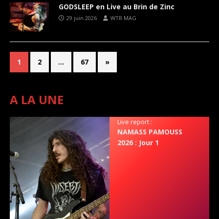
GODSLEEP en Live au Brin de Zinc
29 juin 2026
WTR MAG
1
2
…
67
»
A LA UNE
Live report :
NAMASS PAMOUSS
2026 : Jour 1