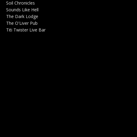
Soil Chronicles
Webzine 0
Sounds Like Hell
Production de Concerts 0
The Dark Lodge
Radio 0
The O'Liver Pub
Bar Concerts 0
Titi Twister Live Bar
Salle 0