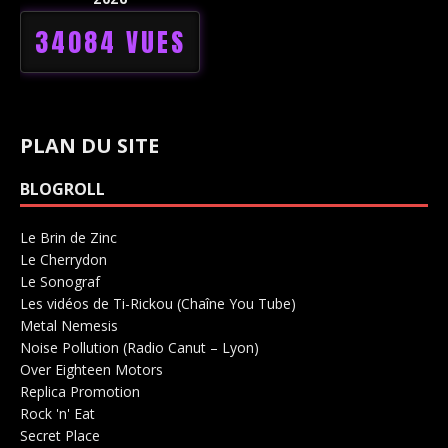
34084 VUES
PLAN DU SITE
BLOGROLL
Le Brin de Zinc
Salle de concerts 0
Le Cherrydon
Salle de concerts 0
Le Sonograf
Salle de concerts 0
Les vidéos de Ti-Rickou (Chaîne You Tube)
0
Metal Nemesis
Radio 0
Noise Pollution (Radio Canut – Lyon)
0
Over Eighteen Motors
Salle de concerts 0
Replica Promotion
Production Musicale 0
Rock 'n' Eat
Salle de concerts 0
Secret Place
Salle de concerts 0