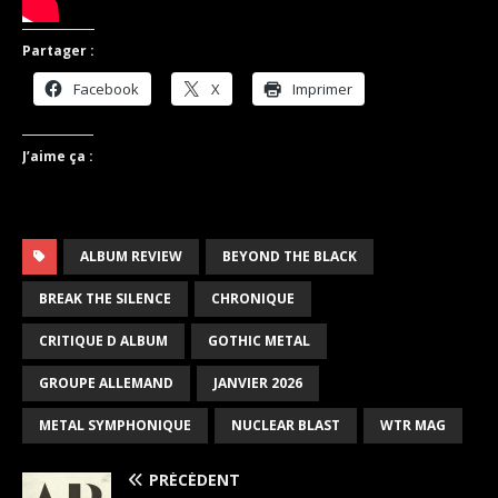
Partager :
Facebook
X
Imprimer
J’aime ça :
ALBUM REVIEW
BEYOND THE BLACK
BREAK THE SILENCE
CHRONIQUE
CRITIQUE D ALBUM
GOTHIC METAL
GROUPE ALLEMAND
JANVIER 2026
METAL SYMPHONIQUE
NUCLEAR BLAST
WTR MAG
PRÉCÉDENT