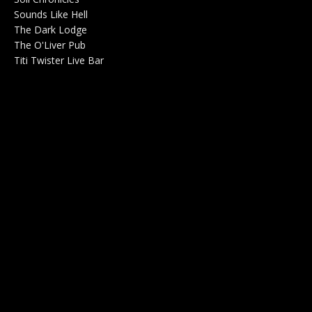
Sounds Like Hell
Production de Concerts 0
The Dark Lodge
Radio 0
The O'Liver Pub
Bar Concerts 0
Titi Twister Live Bar
Salle 0