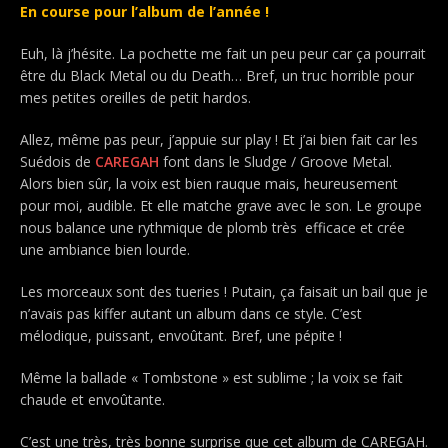
En course pour l’album de l’année !
Euh, là j’hésite. La pochette me fait un peu peur car ça pourrait
être du Black Metal ou du Death… Bref, un truc horrible pour
mes petites oreilles de petit hardos.
Allez, même pas peur, j’appuie sur play ! Et j’ai bien fait car les
Suédois de
CAREGAH
font dans le Sludge / Groove Metal.
Alors bien sûr, la voix est bien rauque mais, heureusement
pour moi, audible. Et elle matche grave avec le son. Le groupe
nous balance une rythmique de plomb très efficace et crée
une ambiance bien lourde.
Les morceaux sont des tueries ! Putain, ça faisait un bail que je
n’avais pas kiffer autant un album dans ce style. C’est
mélodique, puissant, envoûtant. Bref, une pépite !
Même la ballade « Tombstone » est sublime ; la voix se fait
chaude et envoûtante.
C’est une très, très bonne surprise que cet album de CAREGAH.