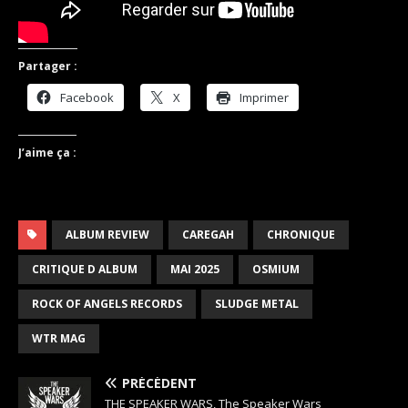
Partager :
Facebook
X
Imprimer
J’aime ça :
ALBUM REVIEW
CAREGAH
CHRONIQUE
CRITIQUE D ALBUM
MAI 2025
OSMIUM
ROCK OF ANGELS RECORDS
SLUDGE METAL
WTR MAG
PRÉCÉDENT
THE SPEAKER WARS, The Speaker Wars