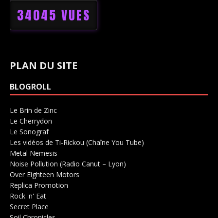
34045 VUES
PLAN DU SITE
BLOGROLL
Le Brin de Zinc
Salle de concerts 0
Le Cherrydon
Salle de concerts 0
Le Sonograf
Salle de concerts 0
Les vidéos de Ti-Rickou (Chaîne You Tube)
0
Metal Nemesis
Radio 0
Noise Pollution (Radio Canut – Lyon)
0
Over Eighteen Motors
Salle de concerts 0
Replica Promotion
Production Musicale 0
Rock 'n' Eat
Salle de concerts 0
Secret Place
Salle de concerts 0
Soil Chronicles
Webzine 0