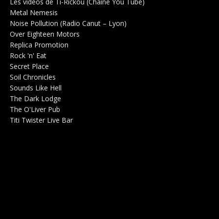
Les vidéos de Ti-Rickou (Chaîne You Tube)
0
Metal Nemesis
Radio 0
Noise Pollution (Radio Canut – Lyon)
0
Over Eighteen Motors
Salle de concerts 0
Replica Promotion
Production Musicale 0
Rock 'n' Eat
Salle de concerts 0
Secret Place
Salle de concerts 0
Soil Chronicles
Webzine 0
Sounds Like Hell
Production de Concerts 0
The Dark Lodge
Radio 0
The O'Liver Pub
Bar Concerts 0
Titi Twister Live Bar
Salle 0