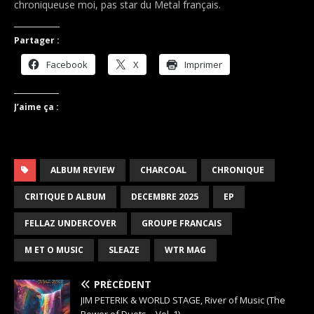
chroniqueuse moi, pas star du Metal français.
Partager :
Facebook
X
Imprimer
J’aime ça :
ALBUM REVIEW
CHARCOAL
CHRONIQUE
CRITIQUE D ALBUM
DECEMBRE 2025
EP
FELLAZ UNDERCOVER
GROUPE FRANCAIS
M ET O MUSIC
SLEAZE
WTR MAG
PRÉCÉDENT
JIM PETERIK & WORLD STAGE, River of Music (The
Power of Duets – Vol. 1)