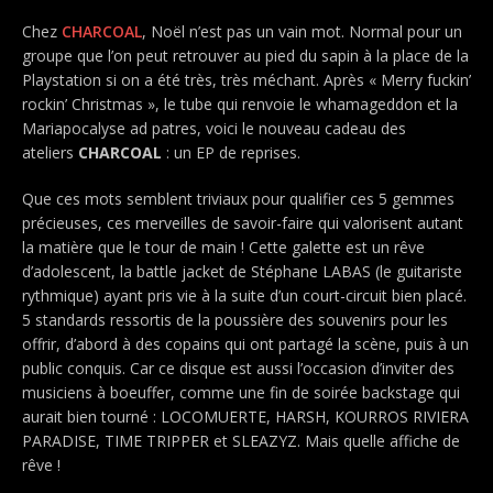
Chez
CHARCOAL
, Noël n’est pas un vain mot. Normal pour un
groupe que l’on peut retrouver au pied du sapin à la place de la
Playstation si on a été très, très méchant. Après « Merry fuckin’
rockin’ Christmas », le tube qui renvoie le whamageddon et la
Mariapocalyse ad patres, voici le nouveau cadeau des
ateliers
CHARCOAL
: un EP de reprises.
Que ces mots semblent triviaux pour qualifier ces 5 gemmes
précieuses, ces merveilles de savoir-faire qui valorisent autant
la matière que le tour de main ! Cette galette est un rêve
d’adolescent, la battle jacket de Stéphane LABAS (le guitariste
rythmique) ayant pris vie à la suite d’un court-circuit bien placé.
5 standards ressortis de la poussière des souvenirs pour les
offrir, d’abord à des copains qui ont partagé la scène, puis à un
public conquis. Car ce disque est aussi l’occasion d’inviter des
musiciens à boeuffer, comme une fin de soirée backstage qui
aurait bien tourné : LOCOMUERTE, HARSH, KOURROS RIVIERA
PARADISE, TIME TRIPPER et SLEAZYZ. Mais quelle affiche de
rêve !