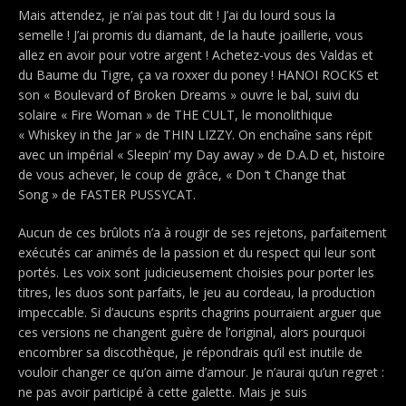
Mais attendez, je n’ai pas tout dit ! J’ai du lourd sous la
semelle ! J’ai promis du diamant, de la haute joaillerie, vous
allez en avoir pour votre argent ! Achetez-vous des Valdas et
du Baume du Tigre, ça va roxxer du poney ! HANOI ROCKS et
son « Boulevard of Broken Dreams » ouvre le bal, suivi du
solaire « Fire Woman » de THE CULT, le monolithique
« Whiskey in the Jar » de THIN LIZZY. On enchaîne sans répit
avec un impérial « Sleepin’ my Day away » de D.A.D et, histoire
de vous achever, le coup de grâce, « Don ‘t Change that
Song » de FASTER PUSSYCAT.
Aucun de ces brûlots n’a à rougir de ses rejetons, parfaitement
exécutés car animés de la passion et du respect qui leur sont
portés. Les voix sont judicieusement choisies pour porter les
titres, les duos sont parfaits, le jeu au cordeau, la production
impeccable. Si d’aucuns esprits chagrins pourraient arguer que
ces versions ne changent guère de l’original, alors pourquoi
encombrer sa discothèque, je répondrais qu’il est inutile de
vouloir changer ce qu’on aime d’amour. Je n’aurai qu’un regret :
ne pas avoir participé à cette galette. Mais je suis