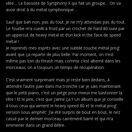
idée… Le bassiste de Symphony X qui fait un groupe… On va
avoir droit à du métal symphonique…
Sauf que bah non, pas du tout. Je ne m’y attendais pas du tout.
Le fourbe m’a cueilli à froid par un crochet de hard 80 suivi par
un uppercut de heavy metal et d’un kick in the face de speed
métal !
Je reprends mes esprits avec une subtile touche métal prog’
avant que ça reparte de plus belle. Par moment, on n’est
même pas loin du thrash mais comme c’est alterné dans les
morceaux, on a toujours un temps de récupération.
C’est vraiment surprenant mais je reste bien dedans, à
attendre l’autre pain dans ma tronche car je sais maintenant
que le petit piano, c’est un piège pour mieux me bastonner la
tête ! Et le pire, c’est que j’aime ça !! Un album que je conseille
à tous ceux qui aiment le heavy speed 80 et le métal prog’
version sous amphèt’. J’ai été surpris de bout en bout, le nez
cassé par le dernier morceau carrément barré et qui m’a
emmener dans un grand délire.