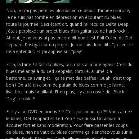
Non, je n’ai pas pété les plombs en ce début d’année morose,
je ne suis pas tombé en dépression en écoutant du blues
toute la journée. Ceci étant dit, quand j’ai reçu ce Delta Deep,
j’étais perplexe : un projet blues d’un guitariste de hard-rock…
Ah oui, je ne vous ai pas encore dit que c’est Phil Collen de Def
Leppard, l’instigateur du projet ! Je me suis donc dit : “ça sent le
déjà entendu”. Et j’ai appuyé sur “play”.
Et là, la tarte ! Il fait du blues, oui, mais à la one again ! C’est du
blues mélangé à du Led Zeppelin, torturé, allumé. Ca
bastonne, ça swing et… ça te met des baffes ! Ouah, c’est trop
bon ! On a là un album de putain de blues comme je l’aime,
live, brut mais bouillant. Et en plus, il y a un cover de “Black
Dog” terrible !!
Et il y a un DVD en bonus ? !!! C’est pas beau, ça ?!!! Vous aimez
le blues, Def Leppard et Led Zep ? Eux aussi. Un album à
écouter fort et sans modération. Pour faire passer les coups
de blues, rien ne vaut du blues comme ça. Penchez-vous sur la
voix de Debbi Blackwell Cook, elle est envoûtante. La voix de