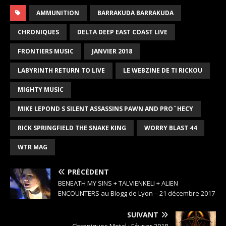
AMMUNITION
BARRAKUDA BARRAKUDA
CHRONIQUES
DELTA DEEP EAST COAST LIVE
FRONTIERS MUSIC
JANVIER 2018
LABYRINTH RETURN TO LIVE
LE WEBZINE DE TI RICKOU
MIGHTY MUSIC
MIKE LEPOND S SILENT ASSASSINS PAWN AND PRO¨HECY
RICK SPRINGFIELD THE SNAKE KING
WORRY BLAST 44
WTR MAG
PRÉCÉDENT
BENEATH MY SINS + TALVIENKELI + ALIEN
ENCOUNTERS au Blogg de Lyon – 21 décembre 2017
SUIVANT