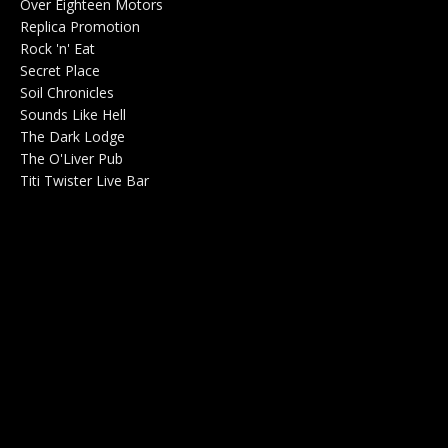
Over Eighteen Motors
Salle de concerts 0
Replica Promotion
Production Musicale 0
Rock 'n' Eat
Salle de concerts 0
Secret Place
Salle de concerts 0
Soil Chronicles
Webzine 0
Sounds Like Hell
Production de Concerts 0
The Dark Lodge
Radio 0
The O'Liver Pub
Bar Concerts 0
Titi Twister Live Bar
Salle 0