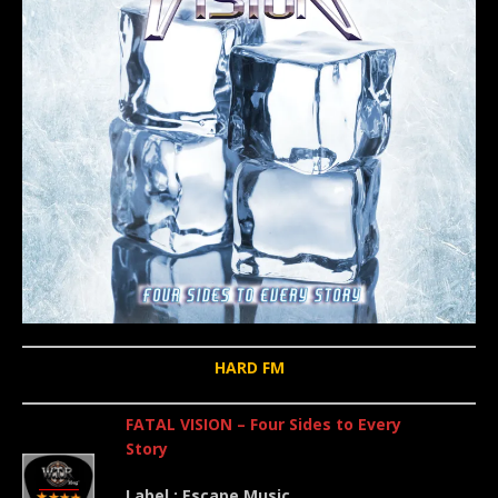
HARD FM
FATAL VISION – Four Sides to Every
Story
Label : Escape Music