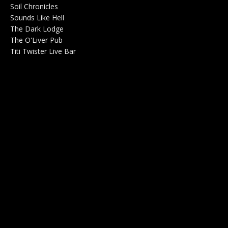
Soil Chronicles
Webzine 0
Sounds Like Hell
Production de Concerts 0
The Dark Lodge
Radio 0
The O'Liver Pub
Bar Concerts 0
Titi Twister Live Bar
Salle 0