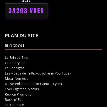
2026
34203 VUES
PLAN DU SITE
BLOGROLL
Le Brin de Zinc
Salle de concerts 0
Le Cherrydon
Salle de concerts 0
Le Sonograf
Salle de concerts 0
Les vidéos de Ti-Rickou (Chaîne You Tube)
0
Metal Nemesis
Radio 0
Noise Pollution (Radio Canut – Lyon)
0
Over Eighteen Motors
Salle de concerts 0
Replica Promotion
Production Musicale 0
Rock 'n' Eat
Salle de concerts 0
Secret Place
Salle de concerts 0