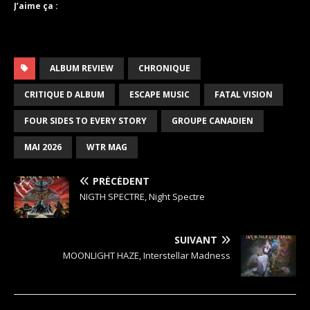
J’aime ça :
ALBUM REVIEW
CHRONIQUE
CRITIQUE D ALBUM
ESCAPE MUSIC
FATAL VISION
FOUR SIDES TO EVERY STORY
GROUPE CANADIEN
MAI 2026
WTR MAG
PRÉCÉDENT
NIGTH SPECTRE, Night Spectre
SUIVANT
MOONLIGHT HAZE, Interstellar Madness