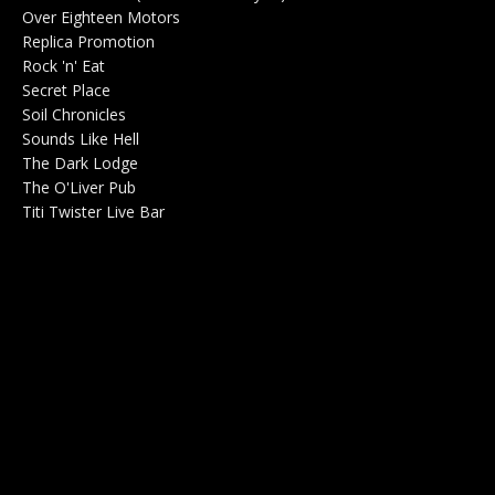
Over Eighteen Motors
Salle de concerts 0
Replica Promotion
Production Musicale 0
Rock 'n' Eat
Salle de concerts 0
Secret Place
Salle de concerts 0
Soil Chronicles
Webzine 0
Sounds Like Hell
Production de Concerts 0
The Dark Lodge
Radio 0
The O'Liver Pub
Bar Concerts 0
Titi Twister Live Bar
Salle 0