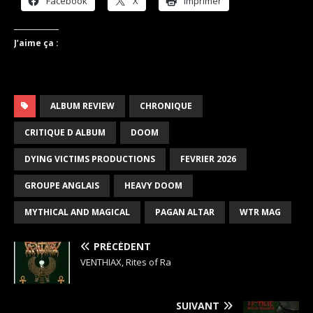
Facebook
X
Imprimer
J’aime ça :
ALBUM REVIEW
CHRONIQUE
CRITIQUE D ALBUM
DOOM
DYING VICTIMS PRODUCTIONS
FEVRIER 2026
GROUPE ANGLAIS
HEAVY DOOM
MYTHICAL AND MAGICAL
PAGAN ALTAR
WTR MAG
PRÉCÉDENT
VENTHIAX, Rites of Ra
SUIVANT