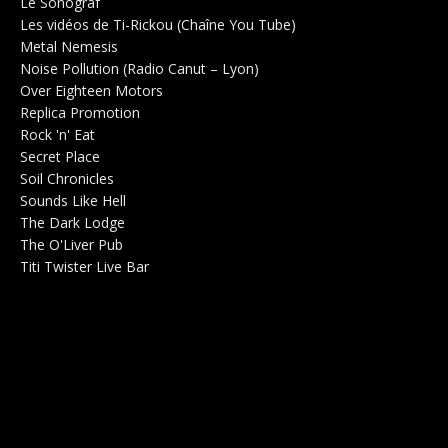
Le Sonograf
Salle de concerts 0
Les vidéos de Ti-Rickou (Chaîne You Tube)
0
Metal Nemesis
Radio 0
Noise Pollution (Radio Canut – Lyon)
0
Over Eighteen Motors
Salle de concerts 0
Replica Promotion
Production Musicale 0
Rock 'n' Eat
Salle de concerts 0
Secret Place
Salle de concerts 0
Soil Chronicles
Webzine 0
Sounds Like Hell
Production de Concerts 0
The Dark Lodge
Radio 0
The O'Liver Pub
Bar Concerts 0
Titi Twister Live Bar
Salle 0