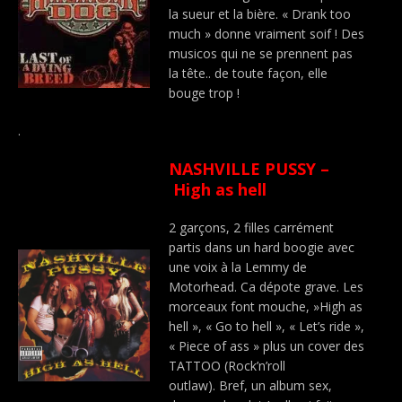
la sueur et la bière. « Drank too
much » donne vraiment soif ! Des
musicos qui ne se prennent pas
la tête.. de toute façon, elle
bouge trop !
.
NASHVILLE PUSSY –
High as hell
2 garçons, 2 filles carrément
partis dans un hard boogie avec
une voix à la Lemmy de
Motorhead. Ca dépote grave. Les
morceaux font mouche, »High as
hell », « Go to hell », « Let’s ride »,
« Piece of ass » plus un cover des
TATTOO (Rock’n’roll
outlaw). Bref, un album sex,