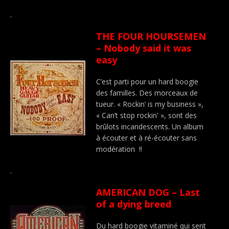
.
THE FOUR HOURSEMEN
– Nobody said it was
easy
C’est parti pour un hard boogie
des familles. Des morceaux de
tueur. « Rockin’ is my business »,
« Can’t stop rockin' », sont des
brûlots incandescents. Un album
à écouter et à ré-écouter sans
modération !!
.
AMERICAN DOG – Last
of a dying breed
Du hard boogie vitaminé qui sent