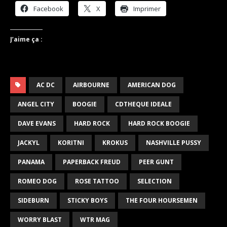
Facebook
X
Imprimer
J’aime ça :
AC DC
AIRBOURNE
AMERICAN DOG
ANGEL CITY
BOOGIE
CDTHEQUE IDEALE
DAVE EVANS
HARD ROCK
HARD ROCK BOOGIE
JACKYL
KORITNI
KROKUS
NASHVILLE PUSSY
PANAMA
PAPERBACK FREUD
PEER GUNT
ROMEO DOG
ROSE TATTOO
SELECTION
SIDEBURN
STICKY BOYS
THE FOUR HOURSEMEN
WORRY BLAST
WTR MAG