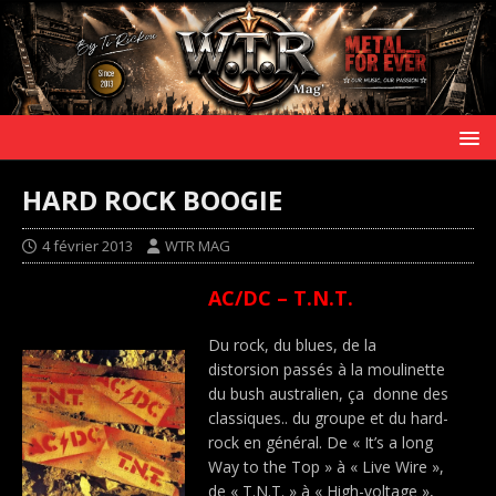
HARD ROCK BOOGIE
4 février 2013
WTR MAG
AC/DC – T.N.T.
Du rock, du blues, de la
distorsion passés à la moulinette
du bush australien, ça donne des
classiques.. du groupe et du hard-
rock en général. De « It’s a long
Way to the Top » à « Live Wire »,
de « T.N.T. » à « High-voltage »,