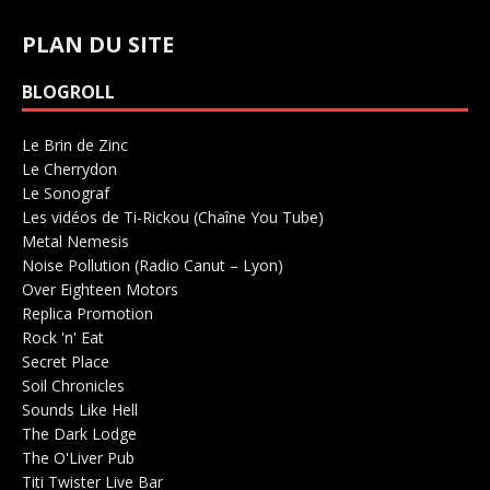
PLAN DU SITE
BLOGROLL
Le Brin de Zinc
Salle de concerts 0
Le Cherrydon
Salle de concerts 0
Le Sonograf
Salle de concerts 0
Les vidéos de Ti-Rickou (Chaîne You Tube)
0
Metal Nemesis
Radio 0
Noise Pollution (Radio Canut – Lyon)
0
Over Eighteen Motors
Salle de concerts 0
Replica Promotion
Production Musicale 0
Rock 'n' Eat
Salle de concerts 0
Secret Place
Salle de concerts 0
Soil Chronicles
Webzine 0
Sounds Like Hell
Production de Concerts 0
The Dark Lodge
Radio 0
The O'Liver Pub
Bar Concerts 0
Titi Twister Live Bar
Salle 0