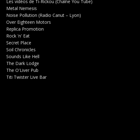
Les vidéos de Ti-Rickou (Chaîne You Tube)
0
Metal Nemesis
Radio 0
Noise Pollution (Radio Canut – Lyon)
0
Over Eighteen Motors
Salle de concerts 0
Replica Promotion
Production Musicale 0
Rock 'n' Eat
Salle de concerts 0
Secret Place
Salle de concerts 0
Soil Chronicles
Webzine 0
Sounds Like Hell
Production de Concerts 0
The Dark Lodge
Radio 0
The O'Liver Pub
Bar Concerts 0
Titi Twister Live Bar
Salle 0