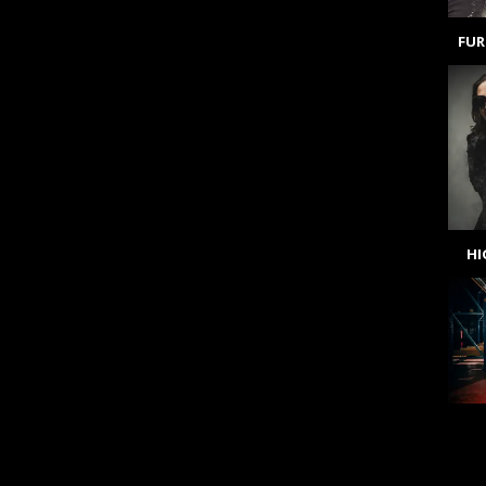
FUR
H