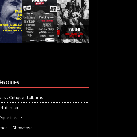
ÉGORIES
ves : Critique d'albums
rt demain !
èque idéale
cace – Showcase