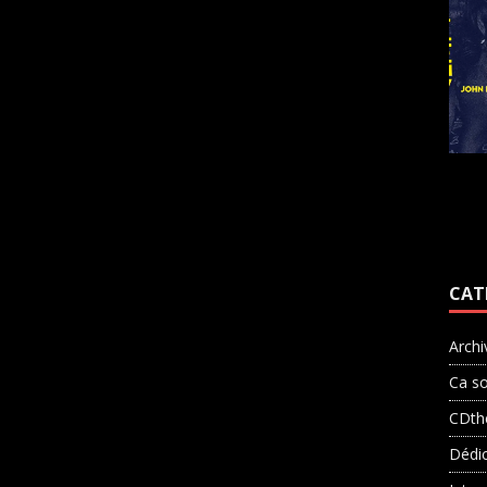
CAT
Archi
Ca so
CDth
Dédi