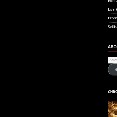
Inter
Live 
Prom
Setli
ABO
S
CHRO