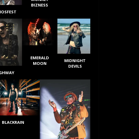
BIZNESS
IOSFEST
EMERALD
MIDNIGHT
MOON
DEVILS
IGHWAY
BLACKRAIN