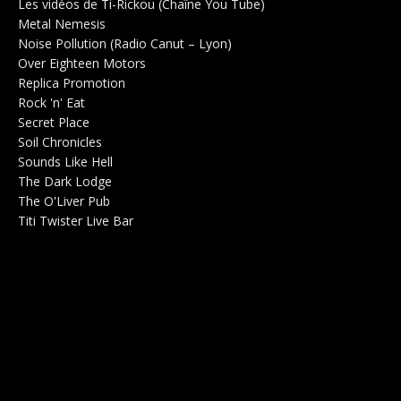
Les vidéos de Ti-Rickou (Chaîne You Tube)
0
Metal Nemesis
Radio 0
Noise Pollution (Radio Canut – Lyon)
0
Over Eighteen Motors
Salle de concerts 0
Replica Promotion
Production Musicale 0
Rock 'n' Eat
Salle de concerts 0
Secret Place
Salle de concerts 0
Soil Chronicles
Webzine 0
Sounds Like Hell
Production de Concerts 0
The Dark Lodge
Radio 0
The O'Liver Pub
Bar Concerts 0
Titi Twister Live Bar
Salle 0