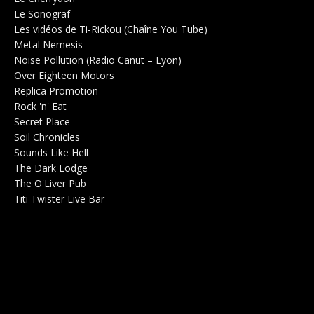
Le Sonograf
Salle de concerts 0
Les vidéos de Ti-Rickou (Chaîne You Tube)
0
Metal Nemesis
Radio 0
Noise Pollution (Radio Canut – Lyon)
0
Over Eighteen Motors
Salle de concerts 0
Replica Promotion
Production Musicale 0
Rock 'n' Eat
Salle de concerts 0
Secret Place
Salle de concerts 0
Soil Chronicles
Webzine 0
Sounds Like Hell
Production de Concerts 0
The Dark Lodge
Radio 0
The O'Liver Pub
Bar Concerts 0
Titi Twister Live Bar
Salle 0