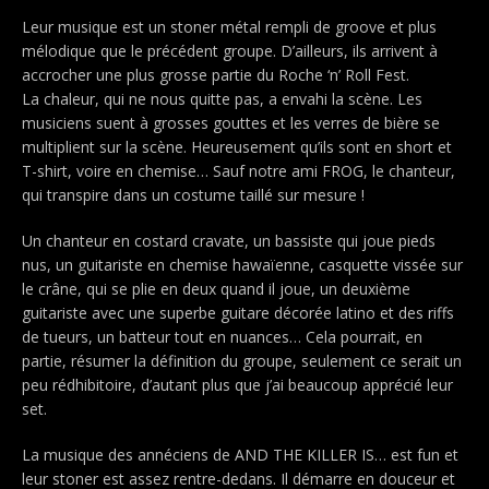
Leur musique est un stoner métal rempli de groove et plus
mélodique que le précédent groupe. D’ailleurs, ils arrivent à
accrocher une plus grosse partie du Roche ‘n’ Roll Fest.
La chaleur, qui ne nous quitte pas, a envahi la scène. Les
musiciens suent à grosses gouttes et les verres de bière se
multiplient sur la scène. Heureusement qu’ils sont en short et
T-shirt, voire en chemise… Sauf notre ami FROG, le chanteur,
qui transpire dans un costume taillé sur mesure !
Un chanteur en costard cravate, un bassiste qui joue pieds
nus, un guitariste en chemise hawaïenne, casquette vissée sur
le crâne, qui se plie en deux quand il joue, un deuxième
guitariste avec une superbe guitare décorée latino et des riffs
de tueurs, un batteur tout en nuances… Cela pourrait, en
partie, résumer la définition du groupe, seulement ce serait un
peu rédhibitoire, d’autant plus que j’ai beaucoup apprécié leur
set.
La musique des annéciens de AND THE KILLER IS… est fun et
leur stoner est assez rentre-dedans. Il démarre en douceur et