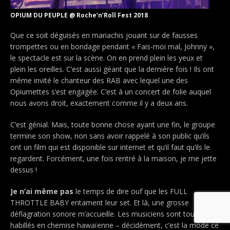
OPIUM DU PEUPLE @ Roche’n’Roll Fest 2018
Que ce soit déguisés en mariachis jouant sur de fausses
trompettes ou en bondage pendant « Fais-moi mal, Johnny »,
le spectacle est sur la scène. On en prend plein les yeux et
plein les oreilles. C’est aussi géant que la dernière fois ! Ils ont
même invité le chanteur des RAB avec lequel une des
Opiumettes s’est engagée. C’est à un concert de folie auquel
nous avons droit, exactement comme il y a deux ans.
C’est génial. Mais, toute bonne chose ayant une fin, le groupe
termine son show, non sans avoir rappelé à son public qu’ils
ont un film qui est disponible sur internet et qu’il faut qu’ils le
regardent. Forcément, une fois rentré à la maison, je me jette
dessus !
Je n’ai même pas
le temps de dire ouf que les FULL
THROTTLE BABY entament leur set. Et là, une grosse
déflagration sonore m’accueille. Les musiciens sont tous
habillés en chemise hawaïenne – décidément, c’est la mode ce