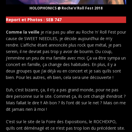
HOLOPHONICS @ Roche’n’Roll Fest 2018
Report et Photos : SEB 747
Comme la veille
je n’ai pas pu aller au Roche ‘n’ Roll Fest pour
cause de SWEET NEEDLES, je décide aujourd’hui de m’y
rendre. L’affiche étant annoncée plus rock que métal, je pars
serein, il ne devrait pas trop y avoir de bourrin. Du coup,
j’emmène un peu de ma famille avec moi. Ça va être sympa un
concert en famille, ça change des habitudes. En plus, il y a
deux groupes que j’ai déjà vu en concert et je sais qu’ils sont
bien. Pour les autres, eh bien, cela sera une découverte !
Euh, c’est bizarre, ça, il n’y a pas grand monde, pour ne pas
dire personne sur le site. Commet ça, ils ont changé d’endroit ?
Mais fallait le dire !! Ah bon ? Ils l’ont dit sur le net ? Mais on me
dit jamais rien à moi !
C’est sur le site de la Foire des Expositions, le ROCHEXPO,
qu’ils ont déménagé et ce n’est pas trop loin du précédent site.