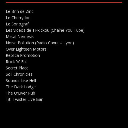
Le Brin de Zinc
Salle de concerts 0
Le Cherrydon
Salle de concerts 0
Le Sonograf
Salle de concerts 0
Les vidéos de Ti-Rickou (Chaîne You Tube)
0
Metal Nemesis
Radio 0
Noise Pollution (Radio Canut – Lyon)
0
Over Eighteen Motors
Salle de concerts 0
Replica Promotion
Production Musicale 0
Rock 'n' Eat
Salle de concerts 0
Secret Place
Salle de concerts 0
Soil Chronicles
Webzine 0
Sounds Like Hell
Production de Concerts 0
The Dark Lodge
Radio 0
The O'Liver Pub
Bar Concerts 0
Titi Twister Live Bar
Salle 0