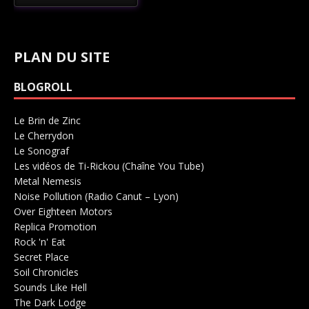
PLAN DU SITE
BLOGROLL
Le Brin de Zinc
Salle de concerts 0
Le Cherrydon
Salle de concerts 0
Le Sonograf
Salle de concerts 0
Les vidéos de Ti-Rickou (Chaîne You Tube)
0
Metal Nemesis
Radio 0
Noise Pollution (Radio Canut – Lyon)
0
Over Eighteen Motors
Salle de concerts 0
Replica Promotion
Production Musicale 0
Rock 'n' Eat
Salle de concerts 0
Secret Place
Salle de concerts 0
Soil Chronicles
Webzine 0
Sounds Like Hell
Production de Concerts 0
The Dark Lodge
Radio 0