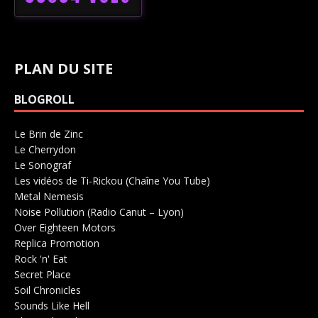
PLAN DU SITE
BLOGROLL
Le Brin de Zinc
Salle de concerts 0
Le Cherrydon
Salle de concerts 0
Le Sonograf
Salle de concerts 0
Les vidéos de Ti-Rickou (Chaîne You Tube)
0
Metal Nemesis
Radio 0
Noise Pollution (Radio Canut – Lyon)
0
Over Eighteen Motors
Salle de concerts 0
Replica Promotion
Production Musicale 0
Rock 'n' Eat
Salle de concerts 0
Secret Place
Salle de concerts 0
Soil Chronicles
Webzine 0
Sounds Like Hell
Production de Concerts 0