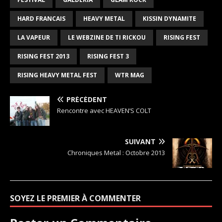
HARD FRANCAIS
HEAVY METAL
KISSIN DYNAMITE
LA VAPEUR
LE WEBZINE DE TI RICKOU
RISING FEST
RISING FEST 2013
RISING FEST 3
RISING HEAVY METAL FEST
WTR MAG
PRÉCÉDENT
Rencontre avec HEAVEN’S COLT
SUIVANT
Chroniques Metal : Octobre 2013
SOYEZ LE PREMIER À COMMENTER