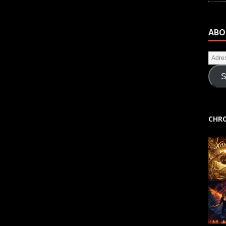
ABO
S
CHRO