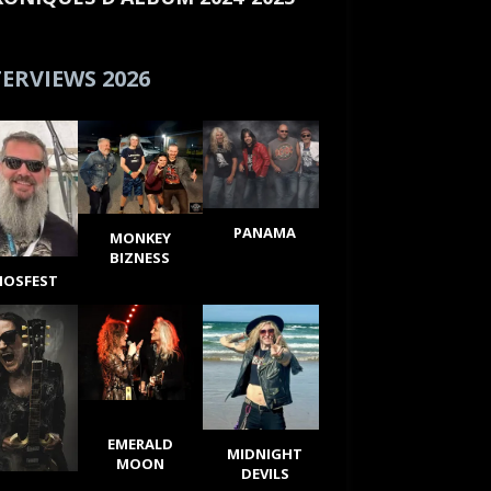
ERVIEWS 2026
PANAMA
MONKEY
BIZNESS
IOSFEST
EMERALD
MIDNIGHT
MOON
DEVILS