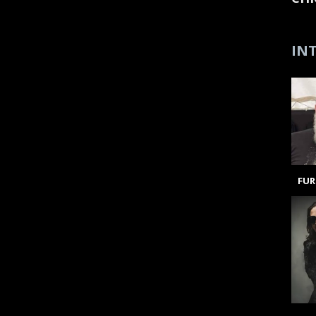
INT
FUR