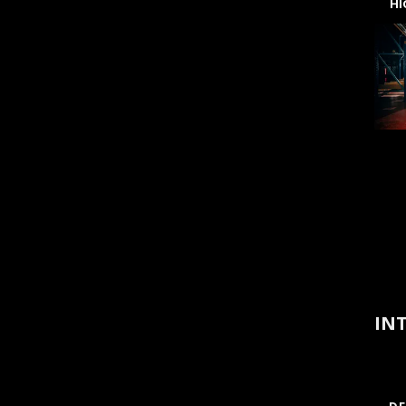
H
INT