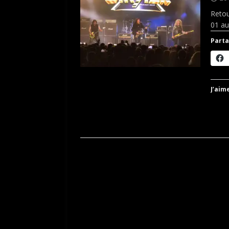
Retou
01 au
Parta
J’aime