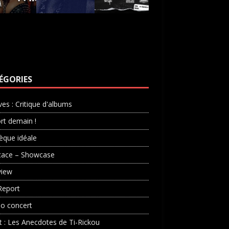
ÉGORIES
ves : Critique d'albums
rt demain !
èque idéale
cace – Showcase
view
Report
o concert
st : Les Anecdotes de Ti-Rickou