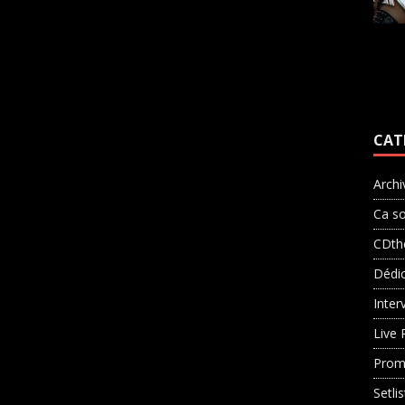
CAT
Archi
Ca so
CDth
Dédi
Inter
Live 
Prom
Setli