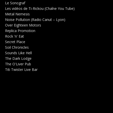
Le Sonograf
Salle de concerts 0
Les vidéos de Ti-Rickou (Chaîne You Tube)
0
Metal Nemesis
Radio 0
Noise Pollution (Radio Canut – Lyon)
0
Over Eighteen Motors
Salle de concerts 0
Replica Promotion
Production Musicale 0
Rock 'n' Eat
Salle de concerts 0
Secret Place
Salle de concerts 0
Soil Chronicles
Webzine 0
Sounds Like Hell
Production de Concerts 0
The Dark Lodge
Radio 0
The O'Liver Pub
Bar Concerts 0
Titi Twister Live Bar
Salle 0