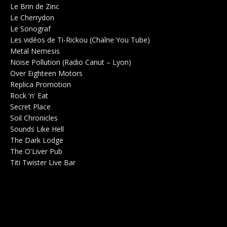
Le Brin de Zinc
Salle de concerts 0
Le Cherrydon
Salle de concerts 0
Le Sonograf
Salle de concerts 0
Les vidéos de Ti-Rickou (Chaîne You Tube)
0
Metal Nemesis
Radio 0
Noise Pollution (Radio Canut – Lyon)
0
Over Eighteen Motors
Salle de concerts 0
Replica Promotion
Production Musicale 0
Rock 'n' Eat
Salle de concerts 0
Secret Place
Salle de concerts 0
Soil Chronicles
Webzine 0
Sounds Like Hell
Production de Concerts 0
The Dark Lodge
Radio 0
The O'Liver Pub
Bar Concerts 0
Titi Twister Live Bar
Salle 0