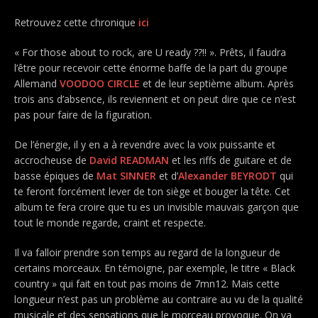
Retrouvez cette chronique
ici
« For those about to rock, are U ready ??!! ». Prêts, il faudra
l’être pour recevoir cette énorme baffe de la part du groupe
Allemand
VOODOO CIRCLE
et de leur septième album. Après
trois ans d’absence, ils reviennent et on peut dire que ce n’est
pas pour faire de la figuration.
De l’énergie, il y en a à revendre avec la voix puissante et
accrocheuse de
David READMAN
et les riffs de guitare et de
basse épiques de
Mat SINNER
et d’
Alexander BEYRODT
qui
te feront forcément lever de ton siège et bouger la tête. Cet
album te fera croire que tu es un invisible mauvais garçon que
tout le monde regarde, craint et respecte.
Il va falloir prendre son temps au regard de la longueur de
certains morceaux. En témoigne, par exemple, le titre « Black
country » qui fait en tout pas moins de 7mn12. Mais cette
longueur n’est pas un problème au contraire au vu de la qualité
musicale et des sensations que le morceau provoque. On va