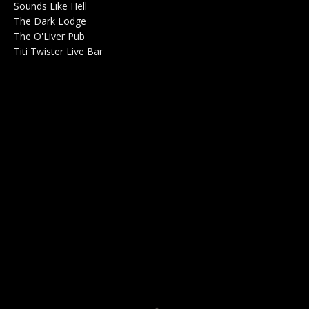
Sounds Like Hell
Production de Concerts 0
The Dark Lodge
Radio 0
The O'Liver Pub
Bar Concerts 0
Titi Twister Live Bar
Salle 0