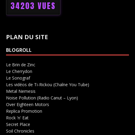
34203 VUES
PLAN DU SITE
BLOGROLL
Le Brin de Zinc
Salle de concerts 0
Le Cherrydon
Salle de concerts 0
Le Sonograf
Salle de concerts 0
Les vidéos de Ti-Rickou (Chaîne You Tube)
0
Metal Nemesis
Radio 0
Noise Pollution (Radio Canut – Lyon)
0
Over Eighteen Motors
Salle de concerts 0
Replica Promotion
Production Musicale 0
Rock 'n' Eat
Salle de concerts 0
Secret Place
Salle de concerts 0
Soil Chronicles
Webzine 0