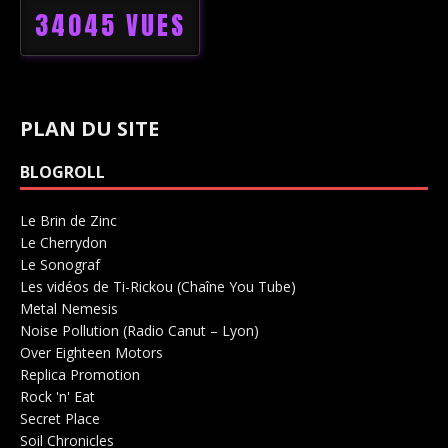
34045 VUES
PLAN DU SITE
BLOGROLL
Le Brin de Zinc
Salle de concerts 0
Le Cherrydon
Salle de concerts 0
Le Sonograf
Salle de concerts 0
Les vidéos de Ti-Rickou (Chaîne You Tube)
0
Metal Nemesis
Radio 0
Noise Pollution (Radio Canut – Lyon)
0
Over Eighteen Motors
Salle de concerts 0
Replica Promotion
Production Musicale 0
Rock 'n' Eat
Salle de concerts 0
Secret Place
Salle de concerts 0
Soil Chronicles
Webzine 0