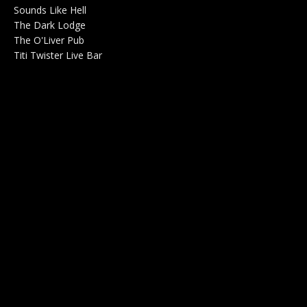
Sounds Like Hell
Production de Concerts 0
The Dark Lodge
Radio 0
The O'Liver Pub
Bar Concerts 0
Titi Twister Live Bar
Salle 0