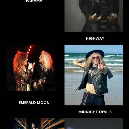
PANAMA
HIGHWAY
EMERALD MOON
MIDNIGHT DEVILS