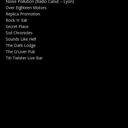
Noise Pollution (Radio Canut – Lyon)
0
Over Eighteen Motors
Salle de concerts 0
Replica Promotion
Production Musicale 0
Rock 'n' Eat
Salle de concerts 0
Secret Place
Salle de concerts 0
Soil Chronicles
Webzine 0
Sounds Like Hell
Production de Concerts 0
The Dark Lodge
Radio 0
The O'Liver Pub
Bar Concerts 0
Titi Twister Live Bar
Salle 0