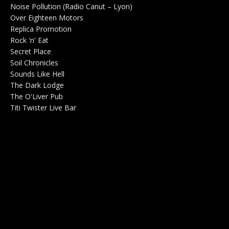
Noise Pollution (Radio Canut – Lyon)
0
Over Eighteen Motors
Salle de concerts 0
Replica Promotion
Production Musicale 0
Rock 'n' Eat
Salle de concerts 0
Secret Place
Salle de concerts 0
Soil Chronicles
Webzine 0
Sounds Like Hell
Production de Concerts 0
The Dark Lodge
Radio 0
The O'Liver Pub
Bar Concerts 0
Titi Twister Live Bar
Salle 0