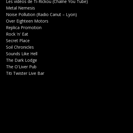
Les vidéos de Ti-Rickou (Chaîne You Tube)
0
Metal Nemesis
Radio 0
Noise Pollution (Radio Canut – Lyon)
0
Over Eighteen Motors
Salle de concerts 0
Replica Promotion
Production Musicale 0
Rock 'n' Eat
Salle de concerts 0
Secret Place
Salle de concerts 0
Soil Chronicles
Webzine 0
Sounds Like Hell
Production de Concerts 0
The Dark Lodge
Radio 0
The O'Liver Pub
Bar Concerts 0
Titi Twister Live Bar
Salle 0