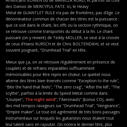
Américains d’OMEN ou de MANILLA ROAD, et parfois du côté
des Danois de MERCYFUL FATE. Ici, le Heavy
Metal de GUANTLET RULE n’a pas de frontières, pas d’âge. Le
dénominateur commun de chacun des titres est la puissance :
que ce soit dans le chant, les riffs ou la section rythmique, on
se retrouve comme transportés du début à la fin. Le chant
puissant (on y revient) de Teddy MOLLER, se veut à la croisée
de ceux d’Hansi KURSCH et de Chris BOLTENDAHL et se veut
souvent poignant, “Drumhead Trial” en tête.
Mieux que ça, on se retrouve régulièrement en présence de
couplets et de refrains imparables suffisamment
mémorisables pour être repris en chœur. Le quintet nous
alterne des titres bien énervés comme “Exception to the rule”,
“Bite the hand that feels”, “The zero crag”, “After the kill”, “The
scythe”, parfois à la limite du Speed Metal comme dans
“Usurper”,
The night wind
”, l“Aeronauts” (bonus CD), avec
des mid tempos ravageurs sur “Drumhead Trial”, “Vengeance”,
“Empire maker”. Le tout est agrémenté de très bons passages
instrumentaux sur lesquels les guitaristes nous étalent tout
leur talent sans en rajouter. On notera le dernier titre, plus