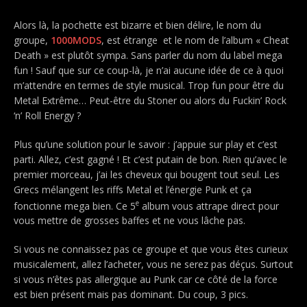
Alors là, la pochette est bizarre et bien délire, le nom du
groupe,
1000MODS
, est étrange et le nom de l’album « Cheat
Death » est plutôt sympa. Sans parler du nom du label mega
fun ! Sauf que sur ce coup-là, je n’ai aucune idée de ce à quoi
m’attendre en termes de style musical. Trop fun pour être du
Metal Extrême… Peut-être du Stoner ou alors du Fuckin’ Rock
‘n’ Roll Energy ?
Plus qu’une solution pour le savoir : j’appuie sur play et c’est
parti. Allez, c’est gagné ! Et c’est putain de bon. Rien qu’avec le
premier morceau, j’ai les cheveux qui bougent tout seul. Les
Grecs mélangent les riffs Metal et l’énergie Punk et ça
e
fonctionne mega bien. Ce 5
album vous attrape direct pour
vous mettre de grosses baffes et ne vous lâche pas.
Si vous ne connaissez pas ce groupe et que vous êtes curieux
musicalement, allez l’acheter, vous ne serez pas déçus. Surtout
si vous n’êtes pas allergique au Punk car ce côté de la force
est bien présent mais pas dominant. Du coup, 3 pics.