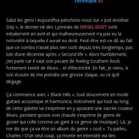
chronique
ici
Salut les gens ! Aujourd’hui penchons-nous sur « Just Another
Day », le dernier né des Lyonnais de
DIESEL DUST
sorti
initialement en avril et qui malheureusement n’a pas eu la
notoriété à laquelle il aurait eu droit. Peut-être est-ce dû au fait
que ce combo n’avait plus rien sorti depuis très longtemps, pas
loin d’une décennie après « Second life ». Alors humblement,
j’en parle car il vaut son pesant de feeling Southern Rock
fortement teinté de Blues… et d’électricité. En fait, je viens, à
son écoute de me prendre une grosse claque, vu ce qu’il
dégage.
Ça commence avec « Black Hills », tout doucement en mode
guitare acoustique et harmonica, instrument qui tout au long
de cette galette va s’exprimer en y ajoutant une sacrée couleur
Blues, pendant qu’une voix chaude s’exprime (le genre de
gosier qui colle comme un gant à ce genre de musique). Là, je
me dis que ça va être un album du genre « cool ». Tu parles,
Charles ! D’un seul coup, ça monte en intensité via des