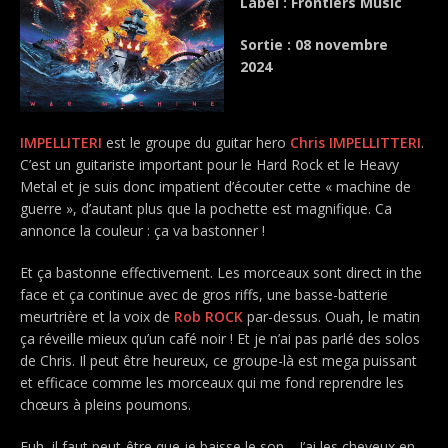
Label : Frontiers Music
Sortie : 08 novembre
2024
IMPELLITERI
est le groupe du guitar hero
Chris IMPELLITTERI
.
C’est un guitariste important pour le Hard Rock et le Heavy
Metal et je suis donc impatient d’écouter cette « machine de
guerre », d’autant plus que la pochette est magnifique. Ca
annonce la couleur : ça va bastonner !
Et ça bastonne effectivement. Les morceaux sont direct in the
face et ça continue avec de gros riffs, une basse-batterie
meurtrière et la voix de
Rob ROCK
par-dessus. Ouah, le matin
ça réveille mieux qu’un café noir ! Et je n’ai pas parlé des solos
de Chris. Il peut être heureux, ce groupe-là est mega puissant
et efficace comme les morceaux qui me fond reprendre les
chœurs à pleins poumons.
Euh, il faut peut-être que je baisse le son… J’ai les cheveux en