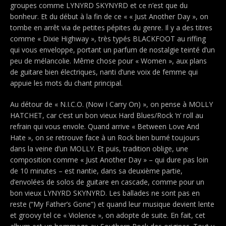
groupes comme LYNYRD SKYNYRD et ce n’est que du
bonheur. Et du début à la fin de ce « « Just Another Day », on
tombe en arrêt via de petites pépites du genre. Il y a des titres
comme « Dixie Highway », très typés BLACKFOOT au riffing
qui vous enveloppe, portant un parfum de nostalgie teinté d’un
peu de mélancolie. Même chose pour « Women », aux plans
de guitare bien électriques, nanti d’une voix de femme qui
appuie les mots du chant principal.
Au détour de « N.I.C.O. (Now I Carry On) », on pense à MOLLY
HATCHET, car c’est un bon vieux Hard Blues/Rock ‘n’ roll au
refrain qui vous envole. Quand arrive « Between Love And
Hate », on se retrouve face à un Rock bien burné toujours
dans la veine d’un MOLLY. Et puis, tradition oblige, une
composition comme « Just Another Day » – qui dure pas loin
de 10 minutes – est nantie, dans sa deuxième partie,
d’envolées de solos de guitare en cascade, comme pour un
bon vieux LYNYRD SKYNYRD. Les ballades ne sont pas en
reste (“My Father’s Gone”) et quand leur musique devient lente
et groovy tel ce « Violence », on adopte de suite. En fait, cet