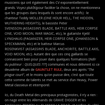
musiciens qui ont également des CV exponentiellement
grands. Voyez plutôt(pour faciliter la chose, on ne mentionnera
que les groupes dans lesquels ils sont encore actifs) : le
chanteur Teddy MOLLER
(ONE HOUR HELL, THE HIDDEN,
WUTHERING HEIGHTS), le bassiste Peter
SVENSSON (ASSASSIN’S BLADE, BATTLE AXIS, HEIR CORPSE
ONE, VOID MOON, WAR MAGIC, etc), le guitariste Kjetil
LYNGHAUG (PAGANIZER, HEIR CORPSE ONE, JOHANSSON &
SPECKMANN, etc) et le batteur Marcus
ROSENKVIST (ASSASSIN’S BLADE, ANCHORITE, BATTLE AXIS,
VOID MOON, etc). Autant dire que ces cinq gaillards se
connaissent bien pour jouer dans quelques formations [
Ndlr
du publieur : QUELQUES ???
] communes et nous délivrent ici ce
deuxième album de
GAUNTLET RULE
, deux ans après “
The
plague court
”, et le moins qu’on puisse dire, c’est que toute
cette somme de talents se met au service d’un Heavy, Power
Metal classieux et intemporel.
Ici, du Death Metal des principaux protagonistes, il n’y a rien :
on nage entre les Allemands de GRAVE DIGGER et les