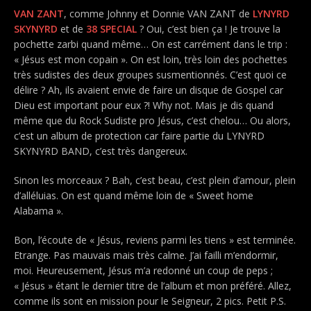
VAN ZANT
, comme Johnny et Donnie VAN ZANT de
LYNYRD
SKYNYRD
et de
38 SPECIAL
? Oui, c’est bien ça ! Je trouve la
pochette zarbi quand même… On est carrément dans le trip :
« Jésus est mon copain ». On est loin, très loin des pochettes
très sudistes des deux groupes susmentionnés. C’est quoi ce
délire ? Ah, ils avaient envie de faire un disque de Gospel car
Dieu est important pour eux ?! Why not. Mais je dis quand
même que du Rock Sudiste pro Jésus, c’est chelou… Ou alors,
c’est un album de protection car faire partie du LYNYRD
SKYNYRD BAND, c’est très dangereux.
Sinon les morceaux ? Bah, c’est beau, c’est plein d’amour, plein
d’alléluias. On est quand même loin de « Sweet home
Alabama ».
Bon, l’écoute de « Jésus, reviens parmi les tiens » est terminée.
Etrange. Pas mauvais mais très calme. J’ai failli m’endormir,
moi. Heureusement, Jésus m’a redonné un coup de peps ;
« Jésus » étant le dernier titre de l’album et mon préféré. Allez,
comme ils sont en mission pour le Seigneur, 2 pics. Petit P.S.