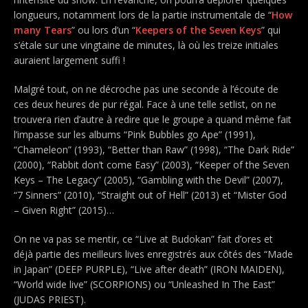
longueurs, notamment lors de la partie instrumentale de “
How
many Tears
” ou lors d’un “
Keepers of the Seven Keys
” qui
s’étale sur une vingtaine de minutes, là où les treize initiales
auraient largement suffi !
Malgré tout, on ne décroche pas une seconde à l’écoute de
ces deux heures de pur régal. Face à une telle setlist, on ne
trouvera rien d’autre à redire que le groupe a quand même fait
l’impasse sur les albums “Pink Bubbles go Ape” (1991),
“Chameleon” (1993), “Better than Raw” (1998), “The Dark Ride”
(2000), “Rabbit don’t come Easy” (2003), “Keeper of the Seven
Keys – The Legacy” (2005), “Gambling with the Devil” (2007),
“7 Sinners” (2010), “Straight out of Hell” (2013) et “Mister God
– Given Right” (2015)…
On ne va pas se mentir, ce “Live at Budokan” fait d’ores et
déjà partie des meilleurs lives enregistrés aux côtés des “Made
in Japan” (DEEP PURPLE), “Live after death” (IRON MAIDEN),
“World wide live” (SCORPIONS) ou “Unleashed In The East”
(JUDAS PRIEST).