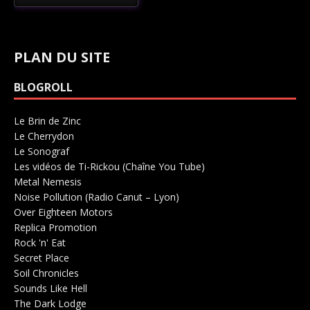
PLAN DU SITE
BLOGROLL
Le Brin de Zinc
Salle de concerts 0
Le Cherrydon
Salle de concerts 0
Le Sonograf
Salle de concerts 0
Les vidéos de Ti-Rickou (Chaîne You Tube)
0
Metal Nemesis
Radio 0
Noise Pollution (Radio Canut – Lyon)
0
Over Eighteen Motors
Salle de concerts 0
Replica Promotion
Production Musicale 0
Rock 'n' Eat
Salle de concerts 0
Secret Place
Salle de concerts 0
Soil Chronicles
Webzine 0
Sounds Like Hell
Production de Concerts 0
The Dark Lodge
Radio 0