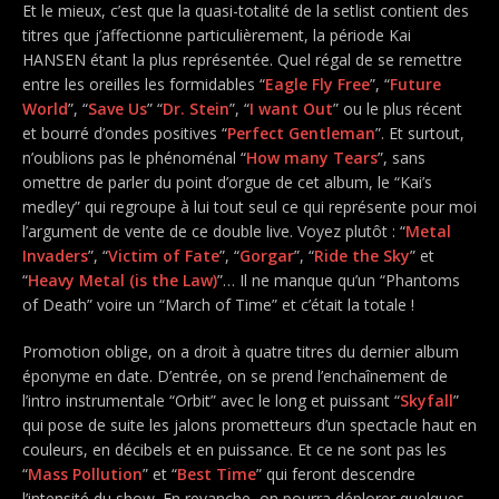
Et le mieux, c’est que la quasi-totalité de la setlist contient des
titres que j’affectionne particulièrement, la période Kai
HANSEN étant la plus représentée. Quel régal de se remettre
entre les oreilles les formidables “
Eagle Fly Free
”, “
Future
World
”, “
Save Us
” “
Dr. Stein
”, “
I want Out
” ou le plus récent
et bourré d’ondes positives “
Perfect Gentleman
”. Et surtout,
n’oublions pas le phénoménal “
How many Tears
”, sans
omettre de parler du point d’orgue de cet album, le “Kai’s
medley” qui regroupe à lui tout seul ce qui représente pour moi
l’argument de vente de ce double live. Voyez plutôt : “
Metal
Invaders
”, “
Victim of Fate
”, “
Gorgar
”, “
Ride the Sky
” et
“
Heavy Metal (is the Law)
”… Il ne manque qu’un “Phantoms
of Death” voire un “March of Time” et c’était la totale !
Promotion oblige, on a droit à quatre titres du dernier album
éponyme en date. D’entrée, on se prend l’enchaînement de
l’intro instrumentale “Orbit” avec le long et puissant “
Skyfall
”
qui pose de suite les jalons prometteurs d’un spectacle haut en
couleurs, en décibels et en puissance. Et ce ne sont pas les
“
Mass Pollution
” et “
Best Time
” qui feront descendre
l’intensité du show. En revanche, on pourra déplorer quelques