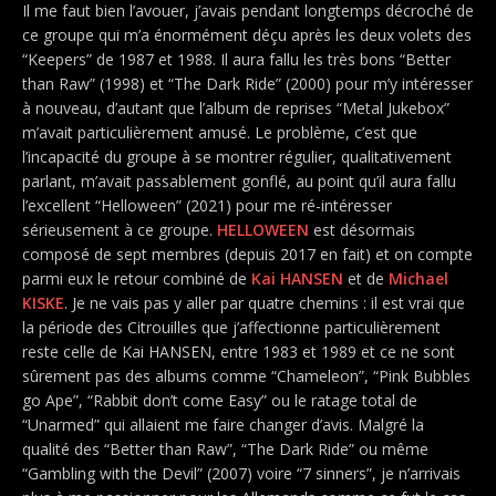
Il me faut bien l’avouer, j’avais pendant longtemps décroché de
ce groupe qui m’a énormément déçu après les deux volets des
“Keepers” de 1987 et 1988. Il aura fallu les très bons “Better
than Raw” (1998) et “The Dark Ride” (2000) pour m’y intéresser
à nouveau, d’autant que l’album de reprises “Metal Jukebox”
m’avait particulièrement amusé. Le problème, c’est que
l’incapacité du groupe à se montrer régulier, qualitativement
parlant, m’avait passablement gonflé, au point qu’il aura fallu
l’excellent “Helloween” (2021) pour me ré-intéresser
sérieusement à ce groupe.
HELLOWEEN
est désormais
composé de sept membres (depuis 2017 en fait) et on compte
parmi eux le retour combiné de
Kai HANSEN
et de
Michael
KISKE
. Je ne vais pas y aller par quatre chemins : il est vrai que
la période des Citrouilles que j’affectionne particulièrement
reste celle de Kai HANSEN, entre 1983 et 1989 et ce ne sont
sûrement pas des albums comme “Chameleon”, “Pink Bubbles
go Ape”, “Rabbit don’t come Easy” ou le ratage total de
“Unarmed” qui allaient me faire changer d’avis. Malgré la
qualité des “Better than Raw”, “The Dark Ride” ou même
“Gambling with the Devil” (2007) voire “7 sinners”, je n’arrivais