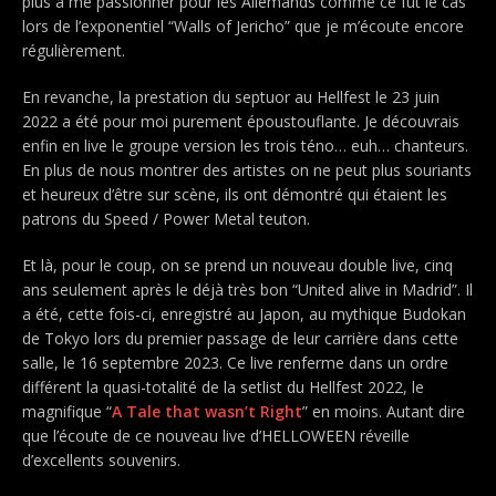
plus à me passionner pour les Allemands comme ce fut le cas
lors de l’exponentiel “Walls of Jericho” que je m’écoute encore
régulièrement.
En revanche, la prestation du septuor au Hellfest le 23 juin
2022 a été pour moi purement époustouflante. Je découvrais
enfin en live le groupe version les trois téno… euh… chanteurs.
En plus de nous montrer des artistes on ne peut plus souriants
et heureux d’être sur scène, ils ont démontré qui étaient les
patrons du Speed / Power Metal teuton.
Et là, pour le coup, on se prend un nouveau double live, cinq
ans seulement après le déjà très bon “United alive in Madrid”. Il
a été, cette fois-ci, enregistré au Japon, au mythique Budokan
de Tokyo lors du premier passage de leur carrière dans cette
salle, le 16 septembre 2023. Ce live renferme dans un ordre
différent la quasi-totalité de la setlist du Hellfest 2022, le
magnifique “
A Tale that wasn’t Right
” en moins. Autant dire
que l’écoute de ce nouveau live d’HELLOWEEN réveille
d’excellents souvenirs.