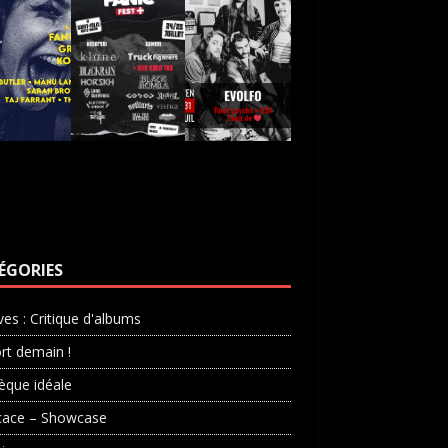
ÉGORIES
ves : Critique d'albums
rt demain !
èque idéale
cace – Showcase