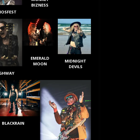
BIZNESS
IOSFEST
EMERALD
MIDNIGHT
MOON
DEVILS
IGHWAY
BLACKRAIN