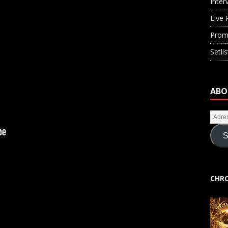
Inter
Live 
Prom
Setli
ABO
S
CHRO