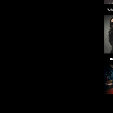
FUR
H