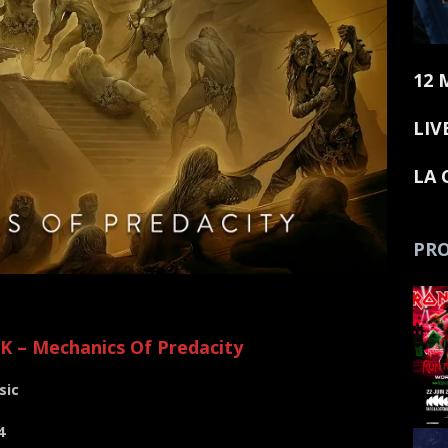
12 
LIV
LA 
PRO
 – Mechanics Of Predacity
sic
s 2024