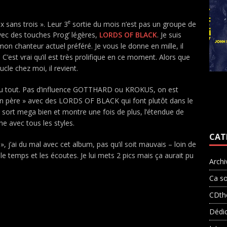
e
x sans trois ». Leur 3
sortie du mois n’est pas un groupe de
ec des touches Prog’ légères,
LORD
S
OF BLACK
. Je suis
on chanteur actuel préféré. Je vous le donne en mille, il
C’est vrai qu’il est très prolifique en ce moment. Alors que
e chez moi, il revient.
 du tout. Pas d’influence GOTTHARD ou KROKUS, on est
 père » avec des LORDS OF BLACK qui font plutôt dans le
n sort mega bien et montre une fois de plus, l’étendue de
he avec tous les styles.
CAT
, j’ai du mal avec cet album, pas qu’il soit mauvais – loin de
 le temps et les écoutes. Je lui mets 2 pics mais ça aurait pu
Archi
Ca so
CDth
Dédi