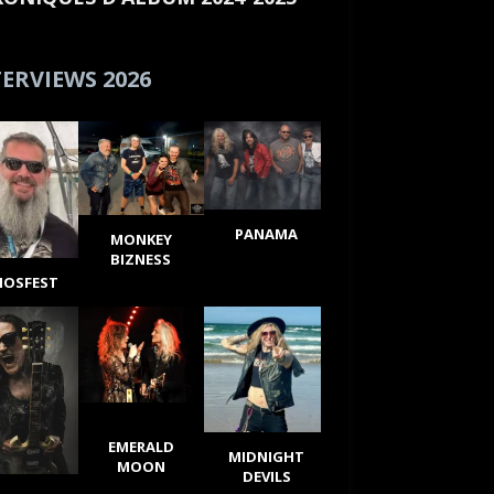
ERVIEWS 2026
PANAMA
MONKEY
BIZNESS
IOSFEST
EMERALD
MIDNIGHT
MOON
DEVILS