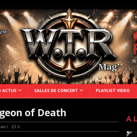
D ACTUS
SALLES DE CONCERT
PLAYLIST VIDEO
eon of Death
A 
ain !
0