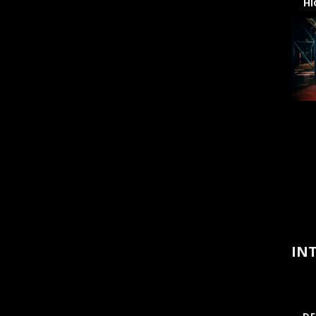
H
INT