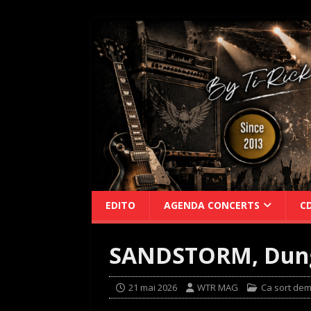
EDITO
AGENDA CONCERTS
C
SANDSTORM, Dung
21 mai 2026
WTR MAG
Ca sort dem