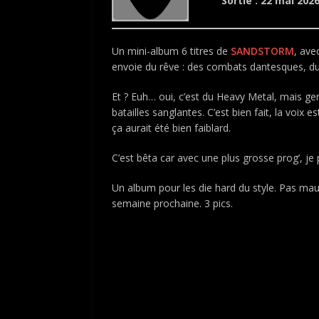
Sortie : 22 mai 202
Un mini-album 6 titres de
SANDSTORM
, ave
envoie du rêve : des combats dantesques, du
Et ? Euh… oui, c’est du Heavy Metal, mais gent
batailles sanglantes. C’est bien fait, la voix e
ça aurait été bien faiblard.
C’est bêta car avec une plus grosse prog’, je
Un album pour les die hard du style. Pas mau
semaine prochaine. 3 pics.