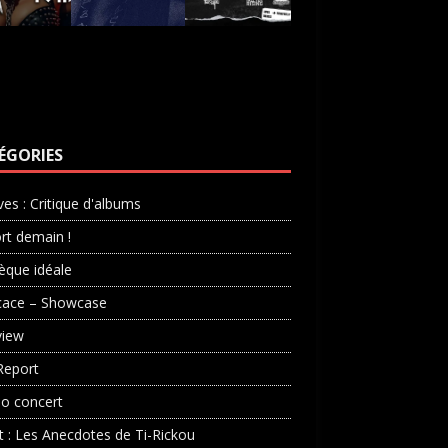
ÉGORIES
ves : Critique d'albums
rt demain !
èque idéale
cace – Showcase
view
Report
o concert
st : Les Anecdotes de Ti-Rickou