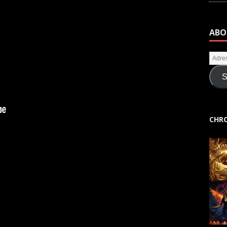
ABO
S
CHRO