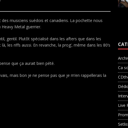
6
c des musiciens suédois et canadiens. La pochette nous
 Heavy Metal guerrier.
il, gentil. Plutôt spécialisé dans les afters que dans les
CAT
st là, les riffs aussi. En revanche, la prog’, même dans les 80’s
Archi
 pense que ça aurait bien pété.
Ca so
vais, mais bon je ne pense pas que je m’en rappellerais la
CDth
Dédi
Inter
Live 
Prom
Setli