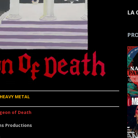
LA 
PRO
HEAVY METAL
eon of Death
ims Productions