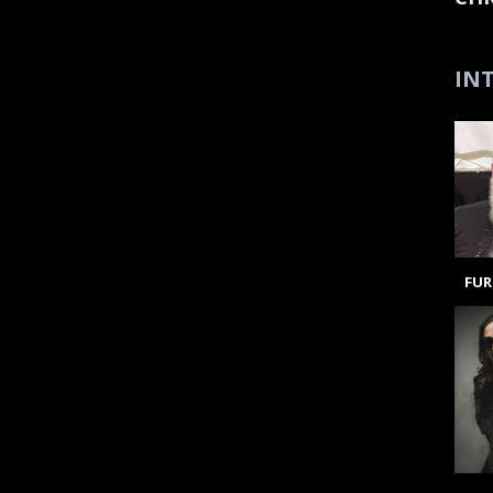
INT
FUR