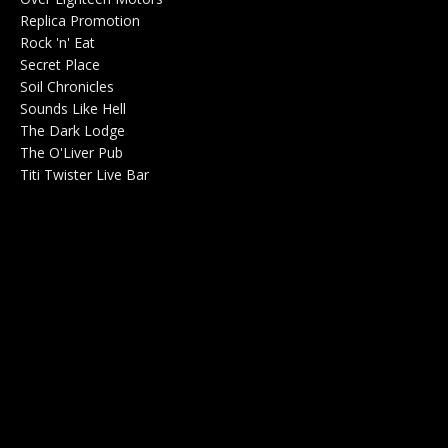
Replica Promotion
Production Musicale 0
Rock 'n' Eat
Salle de concerts 0
Secret Place
Salle de concerts 0
Soil Chronicles
Webzine 0
Sounds Like Hell
Production de Concerts 0
The Dark Lodge
Radio 0
The O'Liver Pub
Bar Concerts 0
Titi Twister Live Bar
Salle 0