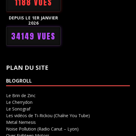
1188 VUES
DEPUIS LE 1ER JANVIER
2026
34149 VUES
PLAN DU SITE
BLOGROLL
Le Brin de Zinc
Salle de concerts 0
Le Cherrydon
Salle de concerts 0
Le Sonograf
Salle de concerts 0
Les vidéos de Ti-Rickou (Chaîne You Tube)
0
Metal Nemesis
Radio 0
Noise Pollution (Radio Canut – Lyon)
0
Over Eighteen Motors
Salle de concerts 0