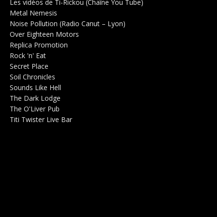
Les vidéos de Ti-Rickou (Chaîne You Tube)
0
Metal Nemesis
Radio 0
Noise Pollution (Radio Canut – Lyon)
0
Over Eighteen Motors
Salle de concerts 0
Replica Promotion
Production Musicale 0
Rock 'n' Eat
Salle de concerts 0
Secret Place
Salle de concerts 0
Soil Chronicles
Webzine 0
Sounds Like Hell
Production de Concerts 0
The Dark Lodge
Radio 0
The O'Liver Pub
Bar Concerts 0
Titi Twister Live Bar
Salle 0